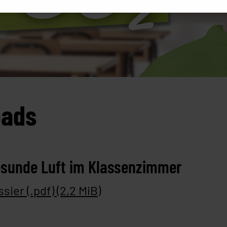
oads
Gesunde Luft im Klassenzimmer
sier (.pdf)
(2,2 MiB)