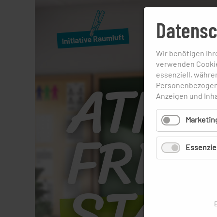
Datensc
Wir benötigen Ih
verwenden Cookie
essenziell, währe
Personenbezogene 
Anzeigen und Inh
Marketin
Essenziel
B