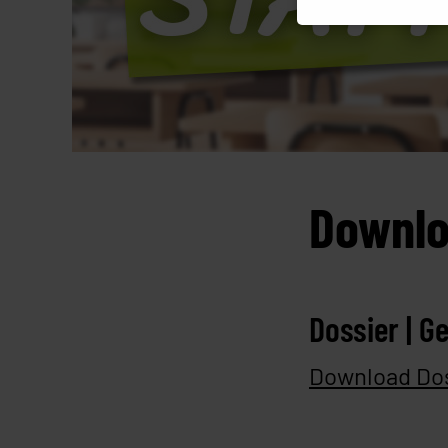
Downl
Dossier | 
Download Dos