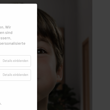
en.
Wir
en sind
essern.
personalisierte
Details einblenden
Details einblenden
n.